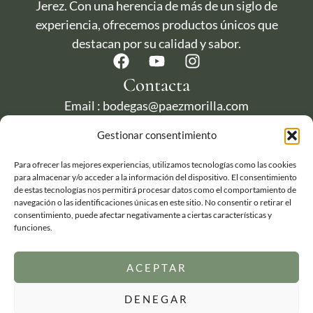
Jerez. Con una herencia de más de un siglo de
experiencia, ofrecemos productos únicos que
destacan por su calidad y sabor.
Contacta
Email : bodegas@paezmorilla.com
Telefono : + 34 956 181 717
Gestionar consentimiento
Para ofrecer las mejores experiencias, utilizamos tecnologías como las cookies
para almacenar y/o acceder a la información del dispositivo. El consentimiento
de estas tecnologías nos permitirá procesar datos como el comportamiento de
navegación o las identificaciones únicas en este sitio. No consentir o retirar el
consentimiento, puede afectar negativamente a ciertas características y
funciones.
ACEPTAR
Política de envío, cancelación, devoluciones y reembolsos
Realizado ❤️ por
DENEGAR