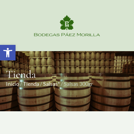
Abrir barra de herramientas
Tienda
Inicio
/
Tienda
/
Salsas*
/ Salsas 300gr