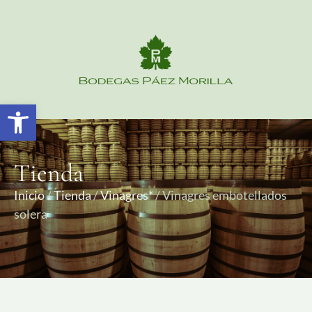
Abrir barra de herramientas
Tienda
Inicio
/
Tienda
/
Vinagres*
/ Vinagres embotellados
solera