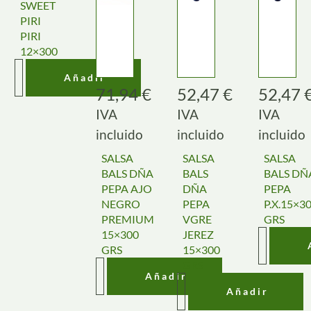
SWEET
PIRI
PIRI
12×300
Añadir
71,94
€
52,47
€
52,47
IVA
IVA
IVA
incluido
incluido
incluido
SALSA
SALSA
SALSA
BALS DÑA
BALS
BALS DÑ
PEPA AJO
DÑA
PEPA
NEGRO
PEPA
P.X.15×3
PREMIUM
VGRE
GRS
15×300
JEREZ
GRS
15×300
GRS
Añadir
Añadir